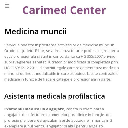
Carimed Center
Medicina muncii
Serviciile noastre in prestarea activitatilor de medicina muncii in
Oradea si judetul Bihor, se adreseaza tuturor profesiilor, respecta
etica profesionala si sunt in concordanta cu HG 355/2007 privind
supravegherea sanatatii lucratorilor modificata si completata prin
HG 1169/12.12.2011, dispozitii legale care reglementeaza medicina
muncii si definesc modalitatile in care trebuiesc facute controalele
medicale in functie de fiecare categorie profesionala in parte.
Asistenta medicala profilactica
Examenul medical la angajare,
consta in examinarea
angajatului si efectuare examenelor paraclinice in funcție de
profesie și eliberarea avizului/fisei de aptitudine in munca in 2
exemplare (unul pentru angajator si altul pentru angajat).