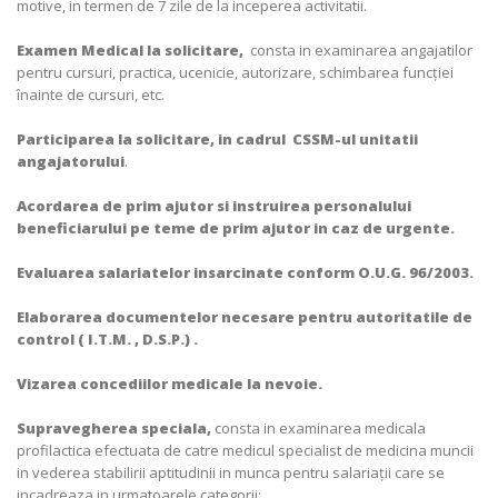
motive, in termen de 7 zile de la inceperea activitatii.
Examen Medical la solicitare,
consta in examinarea angajatilor
pentru cursuri, practica, ucenicie, autorizare, schimbarea funcției
înainte de cursuri, etc.
Participarea la solicitare, in cadrul CSSM-ul unitatii
angajatorului
.
Acordarea de prim ajutor si instruirea personalului
beneficiarului pe teme de prim ajutor in caz de urgente.
Evaluarea salariatelor insarcinate conform O.U.G. 96/2003.
Elaborarea documentelor necesare pentru autoritatile de
control ( I.T.M. , D.S.P.) .
Vizarea concediilor medicale la nevoie.
Supravegherea speciala,
consta in examinarea medicala
profilactica efectuata de catre medicul specialist de medicina muncii
in vederea stabilirii aptitudinii in munca pentru salariaţii care se
incadreaza in urmatoarele categorii: