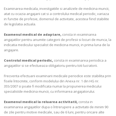
Examinarea medicala, investigatiile si analizele de medicina muncii,
atat cu ocazia angajarii cat si a controlului medical periodic, variaza
in functie de profesie, domeniul de activitate, acestea fiind stabilite
de legislatia actuala.
Examenul medical de adaptare,
consta in examinarea
angajatilor pentru anumite categorii de profesii si locuri de munca, la
indicatia medicului specialist de medicina muncii, in prima luna de la
angajare.
Controlul medical periodic,
consta in examinarea periodica a
angajatilor si se efectueaza obligatoriu pentru toti lucratorii.
Frecventa efectuarii examinarii medicale periodice este stabilita prin
fisele întocmite, conform modelului din Anexa nr. 1 din HG nr.
355/2007 si poate fi modificata numai la propunerea medicului
specialistde medicina muncii, cu informarea angajatorului.
Examenul medical la reluarea activitatii,
consta in
examinarea angajatilor dupa o întrerupere a activitatii de minim 90
de zile pentru motive medicale, sau de 6 luni, pentru oricare alte