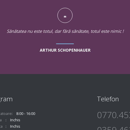
Sănătatea nu este totul, dar fără sănătate, totul este nimic !
ARTHUR SCHOPENHAUER
gram
Telefon
0770.45
ratoare
8:00 - 16:00
a
Inchis
ca
Inchis
0359.46