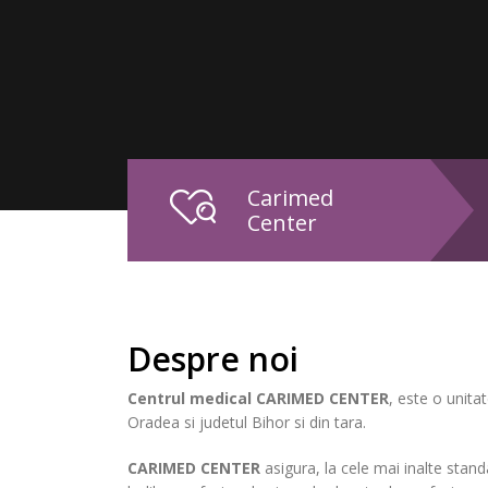
Carimed
Center
Despre noi
Centrul medical CARIMED CENTER
, este o unita
Oradea si judetul Bihor si din tara.
CARIMED CENTER
asigura, la cele mai inalte stan