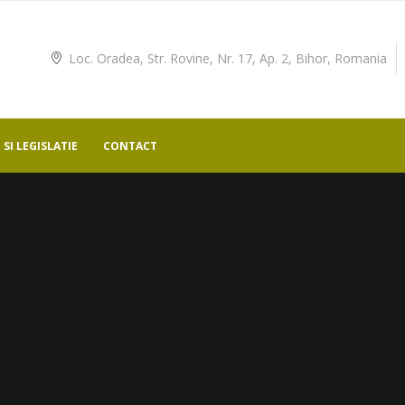
Loc. Oradea, Str. Rovine, Nr. 17, Ap. 2, Bihor, Romania
SI LEGISLATIE
CONTACT