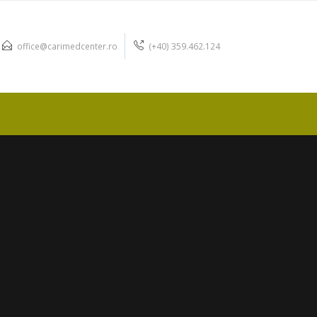
office@carimedcenter.ro
(+40) 359.462.124