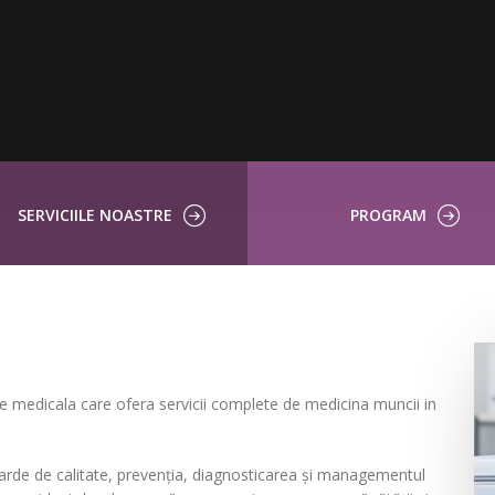
SERVICIILE NOASTRE
PROGRAM
te medicala care ofera servicii complete de medicina muncii in
darde de calitate, prevenția, diagnosticarea și managementul